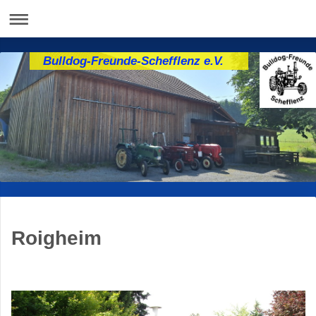
Bulldog-Freunde-Schefflenz e.V.
Roigheim