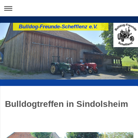
Bulldog-Freunde-Schefflenz e.V.
Bulldogtreffen in Sindolsheim