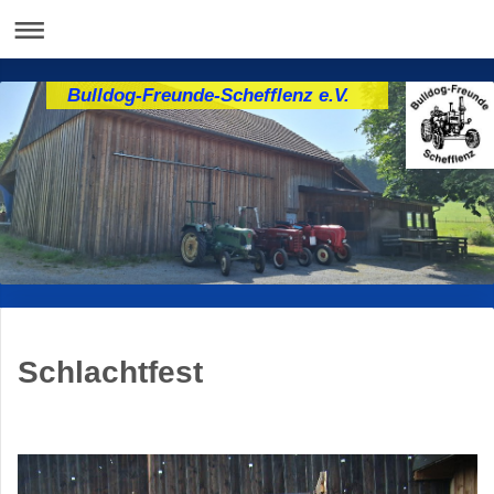
Bulldog-Freunde-Schefflenz e.V.
Schlachtfest